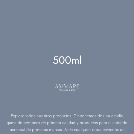
ño
ara
oreal
l.
nts
deu
l.
ch Avenue
l.
ell
l.
500ml
fa
l.
on Alhambra
 Corner
i
Explore todos nuestros productos. Disponemos de una amplia
h al ward
gama de perfumes de primera calidad y productos para el cuidado
personal de primeras marcas. Ante cualquier duda envienos un