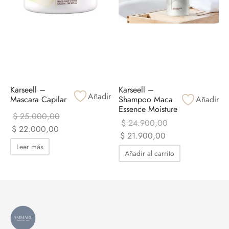
Karseell –
Karseell –
Añadir
Mascara Capilar
Shampoo Maca
Añadir
Essence Moisture
$
25.000,00
$
24.900,00
El precio
El precio
$
22.000,00
El precio
El precio
$
21.900,00
original era:
actual es:
Leer más
original era:
actual es:
$ 25.000,00.
$ 22.000,00.
Añadir al carrito
$ 24.900,00.
$ 21.900,00.