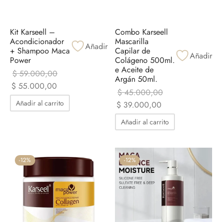
Kit Karseell –
Combo Karseell
Acondicionador
Mascarilla
Añadir
+ Shampoo Maca
Capilar de
Añadir
Power
Colágeno 500ml.
e Aceite de
$
59.000,00
Argán 50ml.
El precio
El precio
$
55.000,00
$
45.000,00
original era:
actual es:
Añadir al carrito
El precio
El precio
$
39.000,00
$ 59.000,00.
$ 55.000,00.
original era:
actual es:
Añadir al carrito
$ 45.000,00.
$ 39.000,00.
-
12
%
-
12
%