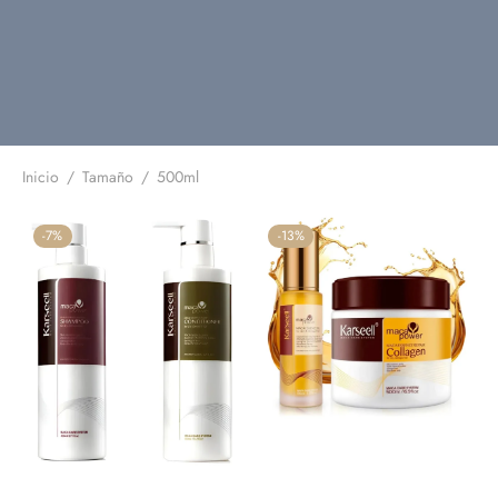
Inicio
/
Tamaño
/
500ml
-
7
%
-
13
%