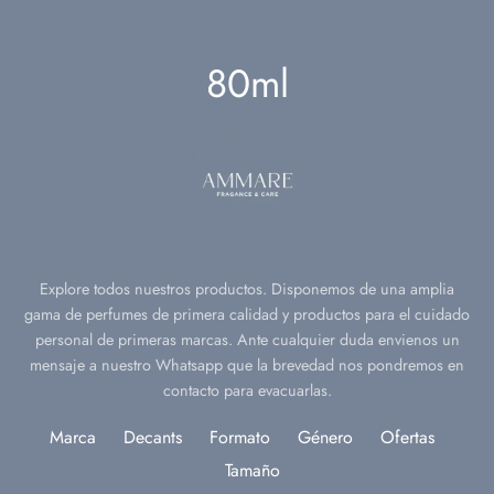
ño
ara
oreal
l.
80ml
nts
deu
l.
ch Avenue
l.
ell
l.
fa
l.
on Alhambra
Explore todos nuestros productos. Disponemos de una amplia
gama de perfumes de primera calidad y productos para el cuidado
personal de primeras marcas. Ante cualquier duda envienos un
 Corner
mensaje a nuestro Whatsapp que la brevedad nos pondremos en
contacto para evacuarlas.
i
Marca
Decants
Formato
Género
Ofertas
h al ward
Tamaño