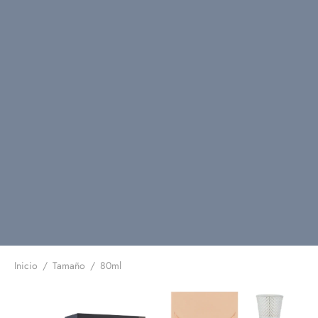
Inicio
/
Tamaño
/
80ml