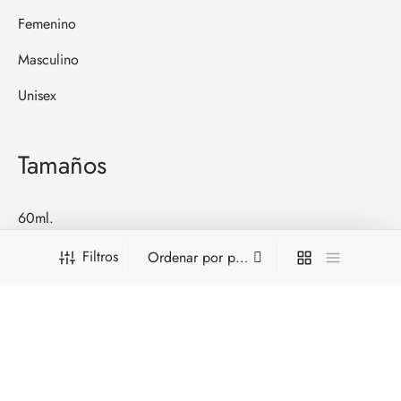
Femenino
Masculino
Unisex
Tamaños
60ml.
80ml.
Filtros
100ml.
105ml.
120ml.
200ml.