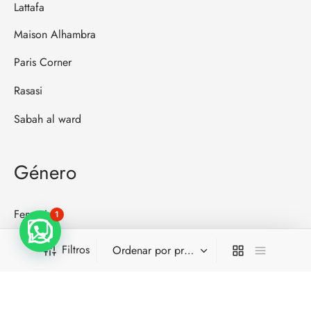
Lattafa
Maison Alhambra
Paris Corner
Rasasi
Sabah al ward
Género
Femenino
1
Masculino
Filtros
Unisex