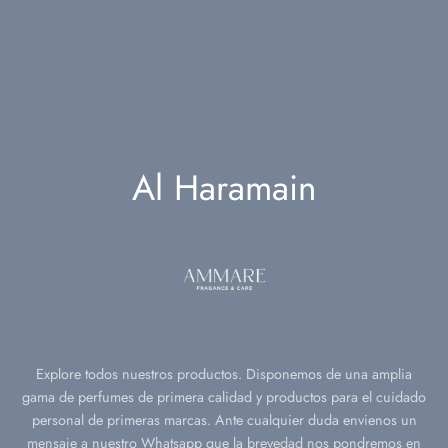
ño
ara
oreal
l.
nts
deu
l.
ch Avenue
l.
ell
l.
Al Haramain
fa
l.
on Alhambra
 Corner
i
Explore todos nuestros productos. Disponemos de una amplia
gama de perfumes de primera calidad y productos para el cuidado
h al ward
personal de primeras marcas. Ante cualquier duda envienos un
mensaje a nuestro Whatsapp que la brevedad nos pondremos en