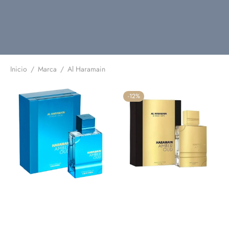
Inicio
/
Marca
/
Al Haramain
-
12
%