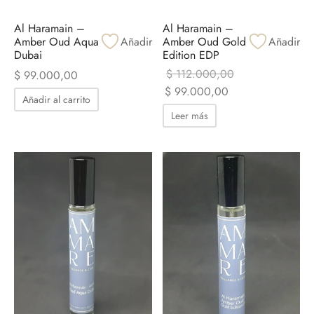
Al Haramain –
Al Haramain –
Amber Oud Aqua
Añadir
Amber Oud Gold
Añadir
Dubai
Edition EDP
$
112.000,00
$
99.000,00
El precio
El precio
$
99.000,00
Añadir al carrito
original era:
actual es:
Leer más
$ 112.000,00.
$ 99.000,00.