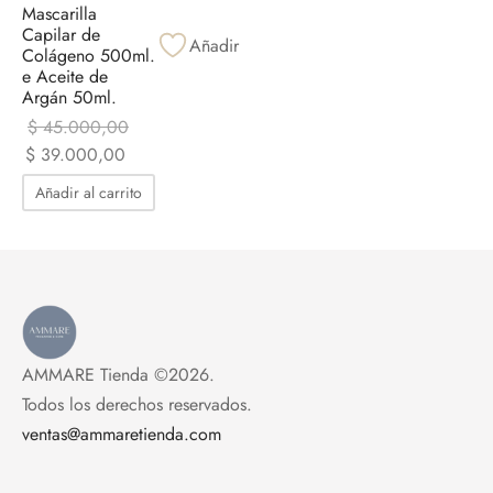
Mascarilla
Capilar de
Añadir
Colágeno 500ml.
e Aceite de
Argán 50ml.
$
45.000,00
El precio
El precio
$
39.000,00
original era:
actual es:
Añadir al carrito
$ 45.000,00.
$ 39.000,00.
AMMARE Tienda ©2026.
Todos los derechos reservados.
ventas@ammaretienda.com