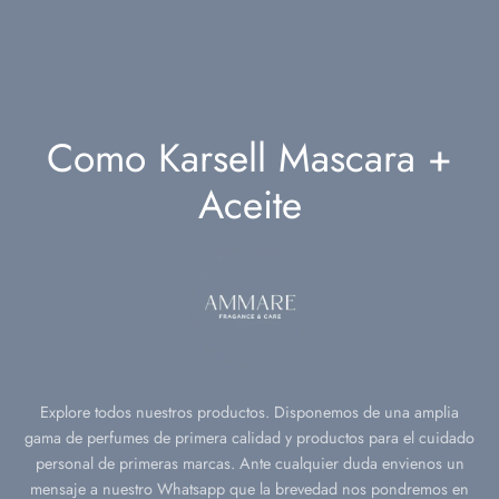
ño
ara
oreal
l.
nts
deu
l.
ch Avenue
l.
Como Karsell Mascara +
ell
l.
Aceite
fa
l.
on Alhambra
 Corner
i
Explore todos nuestros productos. Disponemos de una amplia
gama de perfumes de primera calidad y productos para el cuidado
h al ward
personal de primeras marcas. Ante cualquier duda envienos un
mensaje a nuestro Whatsapp que la brevedad nos pondremos en