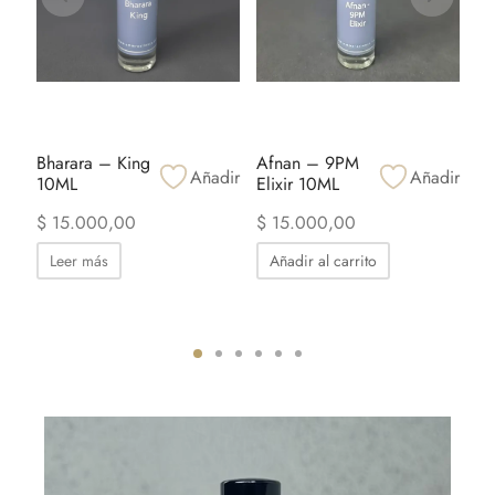
Bharara – King
Afnan – 9PM
Ar
Añadir
Añadir
10ML
Elixir 10ML
Od
1
$
15.000,00
$
15.000,00
$
Leer más
Añadir al carrito