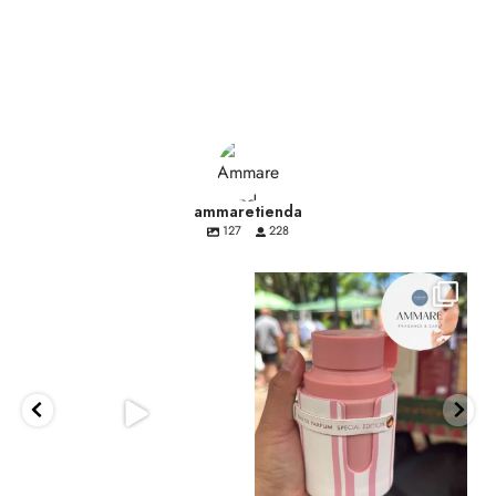
ammaretienda
127
228
ammaretienda
ammaretienda
Los Odysey en sus distintas
Odyssey Candee de Armaf es una
versiones, conoces
...
fragancia de la
...
0
0
6
2