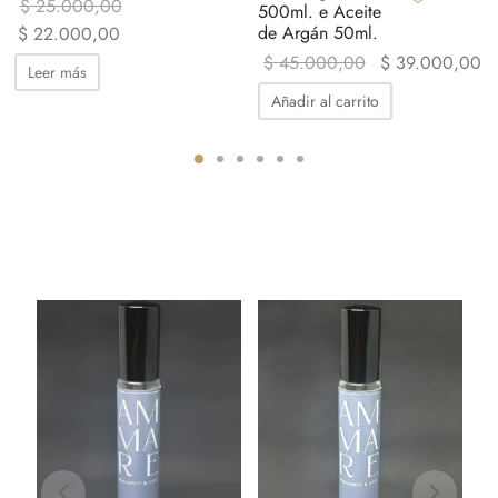
$
25.000,00
500ml. e Aceite
El precio
El precio
de Argán 50ml.
$
22.000,00
original era:
actual es:
El precio
E
$
45.000,00
$
39.000,00
Leer más
$ 25.000,00.
$ 22.000,00.
original era:
ac
Añadir al carrito
$ 45.000,00.
$