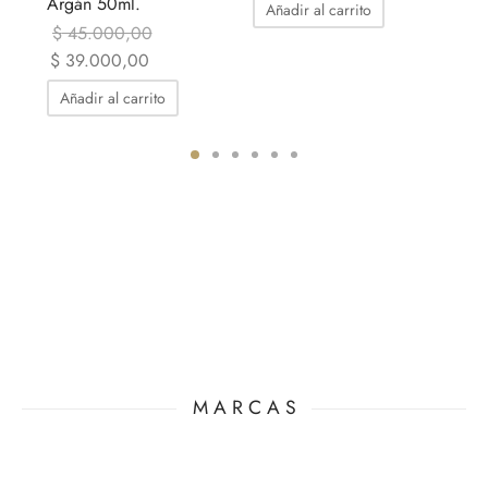
Argán 50ml.
orig
Añadir al carrito
Añ
$ 5
$
45.000,00
El precio
El precio
$
39.000,00
original era:
actual es:
Añadir al carrito
$ 45.000,00.
$ 39.000,00.
M A R C A S