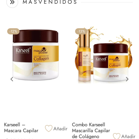
M Á S V E N D I D O S
-
12
%
-
13
%
Karseell –
Combo Karseell
Añadir
Mascara Capilar
Mascarilla Capilar
de Colágeno
Añadir