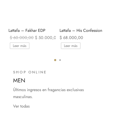
an
Lattafa – Fakhar EDP
Lattafa – His Confession
Af
El precio
El precio
,00
$
60.000,00
$
50.000,00
$
68.000,00
$
original era:
actual es:
$ 60.000,00.
$ 50.000,00.
Leer más
Leer más
SHOP ONLINE
MEN
Últimos ingresos en fragancias exclusivas
masculinas.
Ver todas