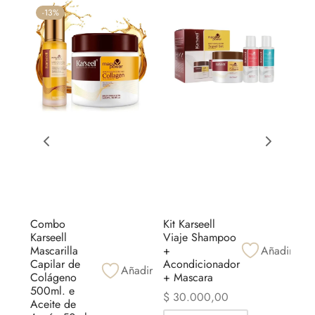
-
13
%
-
7
Combo
Kit Karseell
Kit 
Karseell
Viaje Shampoo
Aco
Mascarilla
+
Añadir
+ S
Capilar de
Acondicionador
Mac
Añadir
io
Colágeno
+ Mascara
$
5
es:
500ml. e
$
30.000,00
El p
$
5
Aceite de
00,00.