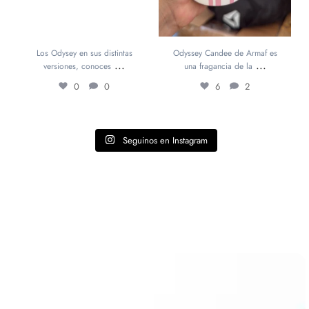
Los Odysey en sus distintas
Odyssey Candee de Armaf es
...
...
versiones, conoces
una fragancia de la
0
0
6
2
Seguinos en Instagram